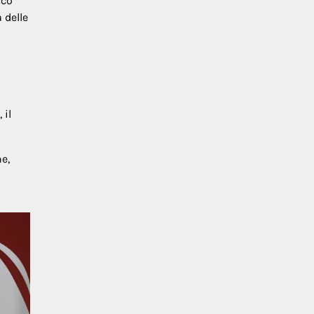
ico
 delle
 il
e,