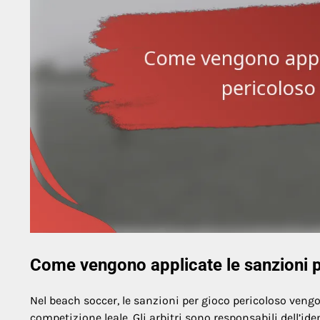
Come vengono applicate le sanzioni p
Nel beach soccer, le sanzioni per gioco pericoloso veng
competizione leale. Gli arbitri sono responsabili dell’ide