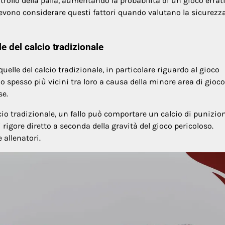
trollo della palla, aumentando la probabilità di un gioco errat
devono considerare questi fattori quando valutano la sicurezza
e del calcio tradizionale
uelle del calcio tradizionale, in particolare riguardo al gioco
no spesso più vicini tra loro a causa della minore area di gioco,
se.
lcio tradizionale, un fallo può comportare un calcio di punizion
 rigore diretto a seconda della gravità del gioco pericoloso.
 allenatori.