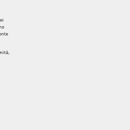
ei
no
ente
mità,