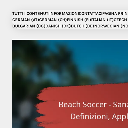
Skip
to
TUTTI I CONTENUTI
INFORMAZIONI
CONTATTACI
PAGINA PRIN
content
GERMAN (AT)
GERMAN (CH)
FINNISH (FI)
ITALIAN (IT)
CZECH 
BULGARIAN (BG)
DANISH (DK)
DUTCH (BE)
NORWEGIAN (NO