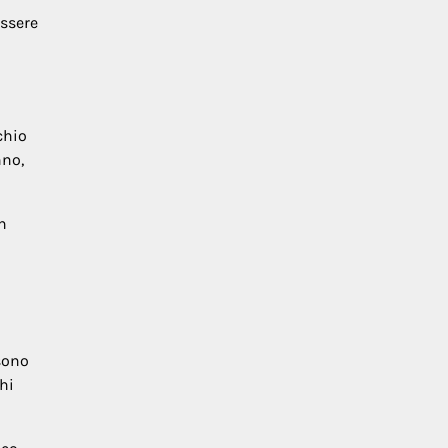
essere
chio
nno,
n
ssono
hi