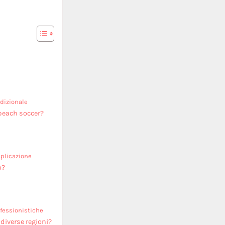
adizionale
 beach soccer?
pplicazione
o?
ofessionistiche
 diverse regioni?