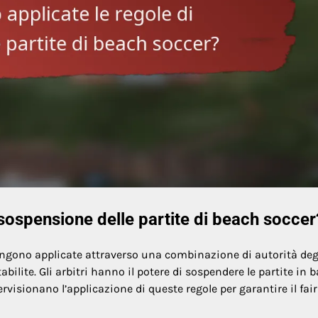
sospensione delle partite di beach soccer
vengono applicate attraverso una combinazione di autorità deg
bilite. Gli arbitri hanno il potere di sospendere le partite in 
visionano l’applicazione di queste regole per garantire il fair