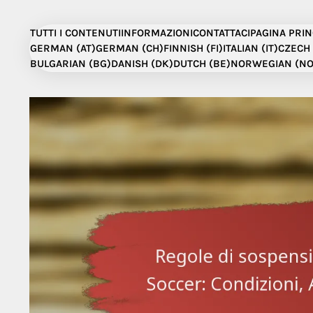
Skip
to
TUTTI I CONTENUTI
INFORMAZIONI
CONTATTACI
PAGINA PRIN
content
GERMAN (AT)
GERMAN (CH)
FINNISH (FI)
ITALIAN (IT)
CZECH 
BULGARIAN (BG)
DANISH (DK)
DUTCH (BE)
NORWEGIAN (NO