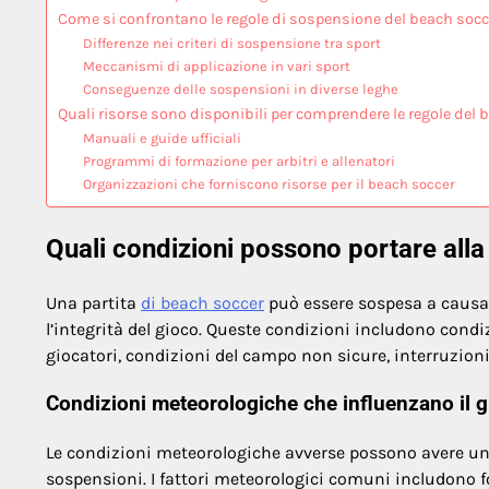
Come si confrontano le regole di sospensione del beach socce
Differenze nei criteri di sospensione tra sport
Meccanismi di applicazione in vari sport
Conseguenze delle sospensioni in diverse leghe
Quali risorse sono disponibili per comprendere le regole del 
Manuali e guide ufficiali
Programmi di formazione per arbitri e allenatori
Organizzazioni che forniscono risorse per il beach soccer
Quali condizioni possono portare alla
Una partita
di beach soccer
può essere sospesa a causa 
l’integrità del gioco. Queste condizioni includono cond
giocatori, condizioni del campo non sicure, interruzioni
Condizioni meteorologiche che influenzano il 
Le condizioni meteorologiche avverse possono avere un 
sospensioni. I fattori meteorologici comuni includono fo