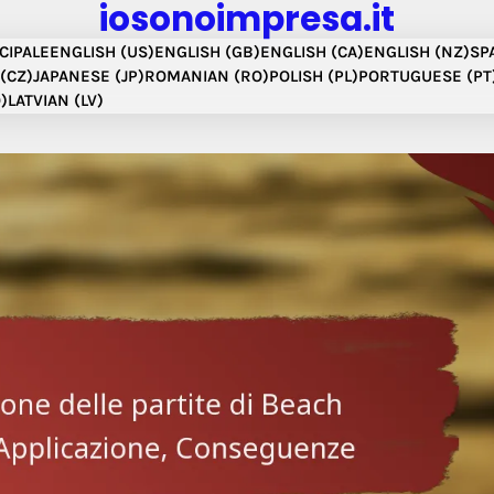
iosonoimpresa.it
CIPALE
ENGLISH (US)
ENGLISH (GB)
ENGLISH (CA)
ENGLISH (NZ)
SP
(CZ)
JAPANESE (JP)
ROMANIAN (RO)
POLISH (PL)
PORTUGUESE (PT
)
LATVIAN (LV)