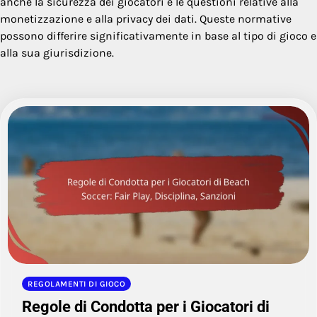
anche la sicurezza dei giocatori e le questioni relative alla
monetizzazione e alla privacy dei dati. Queste normative
possono differire significativamente in base al tipo di gioco e
alla sua giurisdizione.
REGOLAMENTI DI GIOCO
Regole di Condotta per i Giocatori di