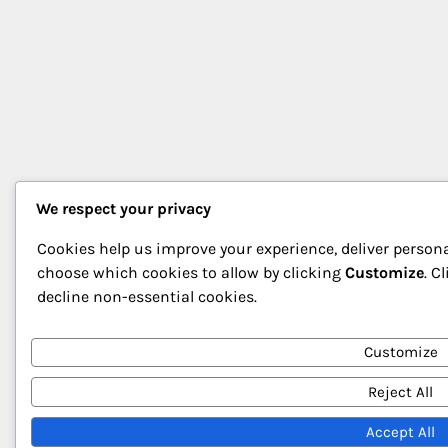
We respect your privacy
Cookies help us improve your experience, deliver persona
choose which cookies to allow by clicking
Customize
. C
decline non-essential cookies.
Customize
Reject All
Accept All