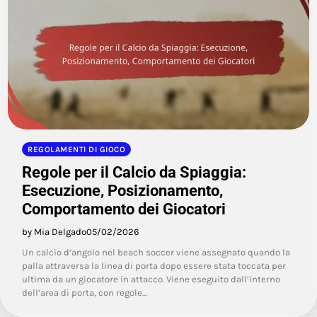
REGOLAMENTI DI GIOCO
Regole per il Calcio da Spiaggia:
Esecuzione, Posizionamento,
Comportamento dei Giocatori
by Mia Delgado
05/02/2026
Un calcio d’angolo nel beach soccer viene assegnato quando la
palla attraversa la linea di porta dopo essere stata toccata per
ultima da un giocatore in attacco. Viene eseguito dall’interno
dell’area di porta, con regole…