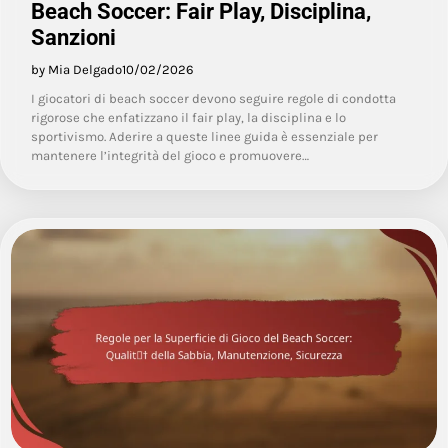
Beach Soccer: Fair Play, Disciplina,
Sanzioni
by Mia Delgado
10/02/2026
I giocatori di beach soccer devono seguire regole di condotta
rigorose che enfatizzano il fair play, la disciplina e lo
sportivismo. Aderire a queste linee guida è essenziale per
mantenere l’integrità del gioco e promuovere…