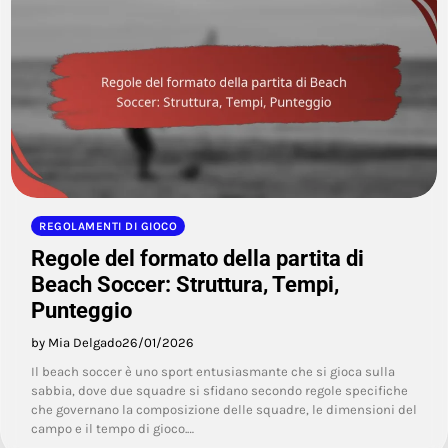
REGOLAMENTI DI GIOCO
Regole del formato della partita di
Beach Soccer: Struttura, Tempi,
Punteggio
by Mia Delgado
26/01/2026
Il beach soccer è uno sport entusiasmante che si gioca sulla
sabbia, dove due squadre si sfidano secondo regole specifiche
che governano la composizione delle squadre, le dimensioni del
campo e il tempo di gioco.…