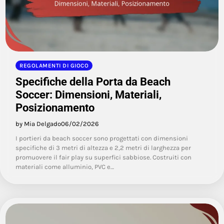
REGOLAMENTI DI GIOCO
Specifiche della Porta da Beach
Soccer: Dimensioni, Materiali,
Posizionamento
by Mia Delgado
06/02/2026
I portieri da beach soccer sono progettati con dimensioni
specifiche di 3 metri di altezza e 2,2 metri di larghezza per
promuovere il fair play su superfici sabbiose. Costruiti con
materiali come alluminio, PVC e…