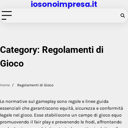
iosonoimpresa.it
Skip
to
content
Category:
Regolamenti di
Gioco
Home
Regolamenti di Gioco
Le normative sul gameplay sono regole e linee guida
essenziali che garantiscono equità, sicurezza e conformità
legale nel gioco. Esse stabiliscono un campo di gioco equo
promuovendo il fair play e prevenendo le frodi, affrontando