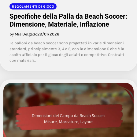
REGOLAMENTI DI GIOCO
Specifiche della Palla da Beach Soccer:
Dimensione, Materiale, Inflazione
by Mia Delgado
29/01/2026
Le palloni da beach soccer sono progettati in varie dimensioni
standard, principalmente 3, 4 e 5, con la dimensione 5 che è la
scelta ufficiale per il gioco degli adulti e competitivo. Costruiti
con materiali…