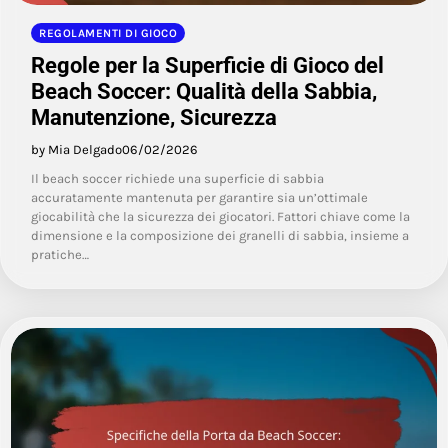
REGOLAMENTI DI GIOCO
Regole per la Superficie di Gioco del
Beach Soccer: Qualità della Sabbia,
Manutenzione, Sicurezza
by Mia Delgado
06/02/2026
Il beach soccer richiede una superficie di sabbia
accuratamente mantenuta per garantire sia un’ottimale
giocabilità che la sicurezza dei giocatori. Fattori chiave come la
dimensione e la composizione dei granelli di sabbia, insieme a
pratiche…