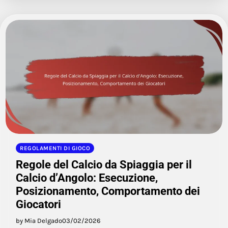
REGOLAMENTI DI GIOCO
Regole del Calcio da Spiaggia per il
Calcio d’Angolo: Esecuzione,
Posizionamento, Comportamento dei
Giocatori
by Mia Delgado
03/02/2026