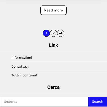
Read more
Posts
1
2
pagination
Link
Informazioni
Contattaci
Tutti i contenuti
Cerca
Search
for: