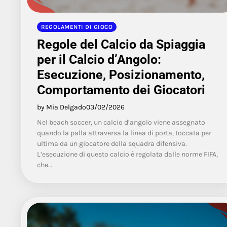
REGOLAMENTI DI GIOCO
Regole del Calcio da Spiaggia
per il Calcio d’Angolo:
Esecuzione, Posizionamento,
Comportamento dei Giocatori
by Mia Delgado
03/02/2026
Nel beach soccer, un calcio d’angolo viene assegnato
quando la palla attraversa la linea di porta, toccata per
ultima da un giocatore della squadra difensiva.
L’esecuzione di questo calcio è regolata dalle norme FIFA,
che…