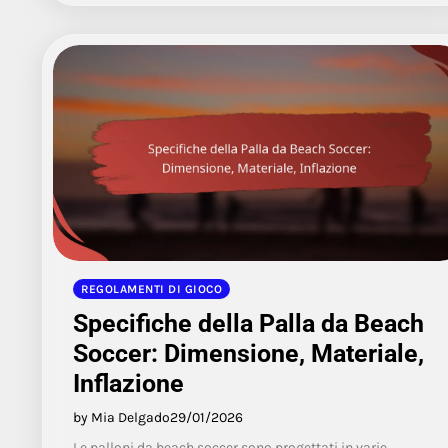
REGOLAMENTI DI GIOCO
Specifiche della Palla da Beach
Soccer: Dimensione, Materiale,
Inflazione
by Mia Delgado
29/01/2026
Le palloni da beach soccer sono progettati in varie